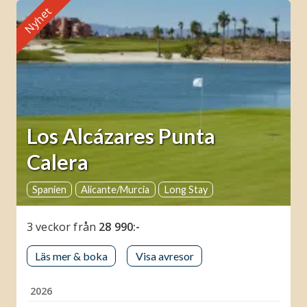
Nyhet
Los Alcázares Punta
Calera
Spanien
Alicante/Murcia
Long Stay
3 veckor
från
28 990:-
Läs mer & boka
Visa avresor
2026