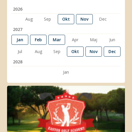
2026
Aug
Sep
Okt
Nov
Dec
2027
Jan
Feb
Mar
Apr
Maj
Jun
Jul
Aug
Sep
Okt
Nov
Dec
2028
Jan