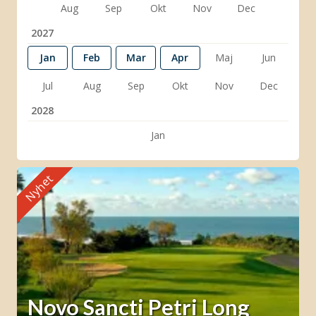
Aug
Sep
Okt
Nov
Dec
2027
Jan
Feb
Mar
Apr
Maj
Jun
Jul
Aug
Sep
Okt
Nov
Dec
2028
Jan
Nyhet
Novo Sancti Petri Long