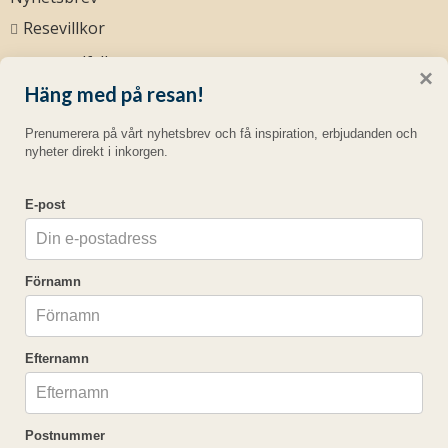
Resevillkor
eastongolf.dk
×
Häng med på resan!
Sociala medier
Prenumerera på vårt nyhetsbrev och få inspiration, erbjudanden och
nyheter direkt i inkorgen.
E-post
Easton Golf AB
Södra Förstadsgatan 23
211 43
Malmö
Förnamn
Telefon
040 - 94 75 00
©
info@eastongolf.se
2026
Efternamn
Cookies
Postnummer