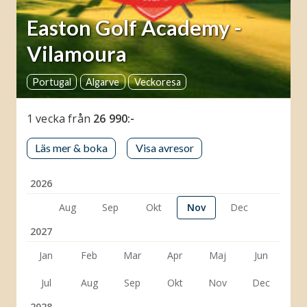
Easton Golf Academy -
Vilamoura
Portugal
Algarve
Veckoresa
1 vecka
från
26 990:-
Läs mer & boka
Visa avresor
2026
Aug
Sep
Okt
Nov
Dec
2027
Jan
Feb
Mar
Apr
Maj
Jun
Jul
Aug
Sep
Okt
Nov
Dec
2028