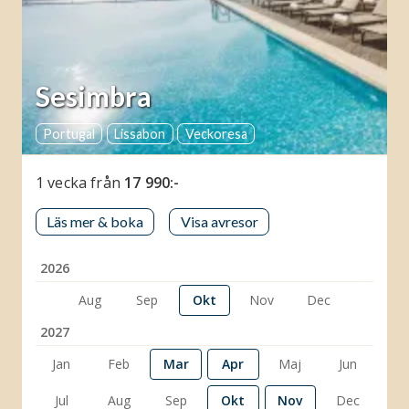
Sesimbra
Portugal
Lissabon
Veckoresa
1 vecka
från
17 990:-
Läs mer & boka
Visa avresor
2026
Aug
Sep
Okt
Nov
Dec
2027
Jan
Feb
Mar
Apr
Maj
Jun
Jul
Aug
Sep
Okt
Nov
Dec