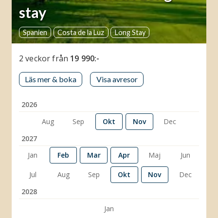
stay
Spanien
Costa de la Luz
Long Stay
2 veckor
från
19 990:-
Läs mer & boka
Visa avresor
2026
Aug
Sep
Okt
Nov
Dec
2027
Jan
Feb
Mar
Apr
Maj
Jun
Jul
Aug
Sep
Okt
Nov
Dec
2028
Jan