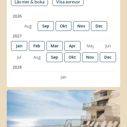
Läs mer & boka
Visa avresor
2026
Aug
Sep
Okt
Nov
Dec
2027
Jan
Feb
Mar
Apr
Maj
Jun
Jul
Aug
Sep
Okt
Nov
Dec
2028
Jan