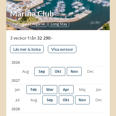
Marina Club
Portugal
Algarve
Long Stay
3 veckor
från
32 290:-
Läs mer & boka
Visa avresor
2026
Aug
Sep
Okt
Nov
Dec
2027
Jan
Feb
Mar
Apr
Maj
Jun
Jul
Aug
Sep
Okt
Nov
Dec
2028