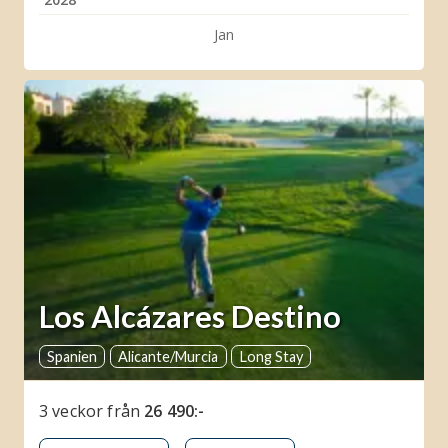
Jan
Los Alcázares Destino
Spanien
Alicante/Murcia
Long Stay
3 veckor
från
26 490:-