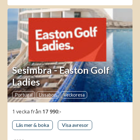
Sesimbra - Easton Golf
Ladies
Portugal
Lissabon
Veckoresa
1 vecka
från
17 990:-
Läs mer & boka
Visa avresor