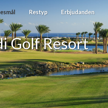
esmål
Restyp
Erbjudanden
 Golf Resort