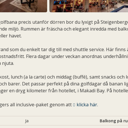
fbana precis utanför dörren bor du lyxigt på Steigenberger.
nde miljö. Rummen är fräscha och elegant inredda med balk
ler havet.
and som du enkelt tar dig till med shuttle service. Här finns 
tnadsfritt. Flera dagar under veckan anordnas underhållning 
 njuta.
ukost, lunch (a la carte) och middag (buffé), samt snacks och l
och barer. Det passar perfekt på dina golfdagar då banan li
ger en dryg kilometer från hotellet, i Makadi Bay. På hotelle
ers all inclusive-paket genom att
klicka här.
Ja
Balkong på 