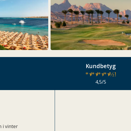
Kundbetyg
★
★
★
★
½
4,5/5
 i vinter