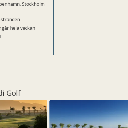
Köpenhamn, Stockholm
r stranden
ngår hela veckan
l
i Golf