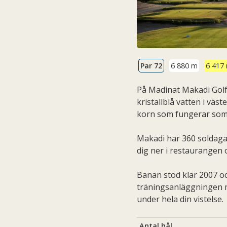
Par 72
6 880 m
6 417
På Madinat Makadi Golf
kristallblå vatten i v
korn som fungerar som
Makadi har 360 soldagar
dig ner i restaurangen o
Banan stod klar 2007 oc
träningsanläggningen m
under hela din vistelse.
Antal hål