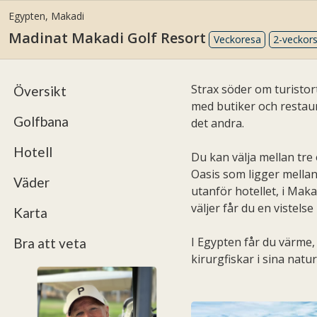
Egypten
, Makadi
Madinat Makadi Golf Resort
Veckoresa
2-veckor
Strax söder om turistor
Översikt
med butiker och restau
Golfbana
det andra.
Hotell
Du kan välja mellan tre 
Oasis som ligger mellan
Väder
utanför hotellet, i Maka
väljer får du en vistels
Karta
I Egypten får du värme,
Bra att veta
kirurgfiskar i sina natur