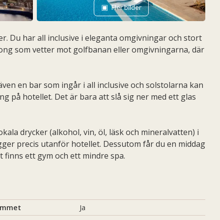
Fler bilder
 Du har all inclusive i eleganta omgivningar och stort
ong som vetter mot golfbanan eller omgivningarna, där
även en bar som ingår i all inclusive och solstolarna kan
på hotellet. Det är bara att slå sig ner med ett glas
okala drycker (alkohol, vin, öl, läsk och mineralvatten) i
gger precis utanför hotellet. Dessutom får du en middag
t finns ett gym och ett mindre spa.
rummet
Ja