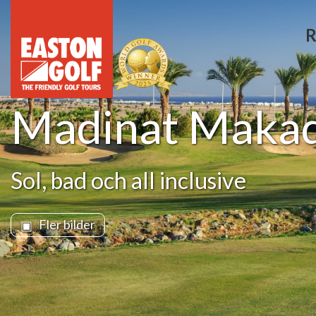
R
Madinat Makadi
Sol, bad och all inclusive
Fler bilder