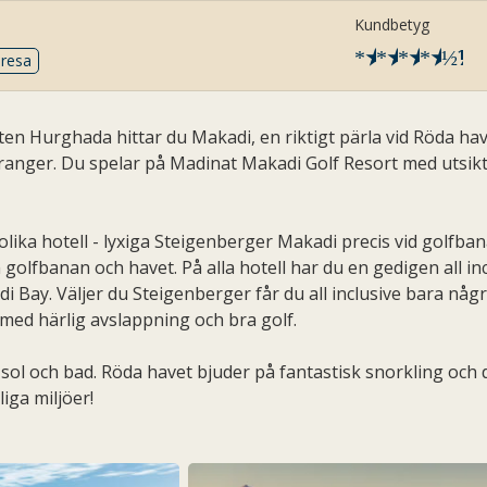
Kundbetyg
★
★
★
★
½
sresa
ten Hurghada hittar du Makadi, en riktigt pärla vid Röda ha
ranger. Du spelar på Madinat Makadi Golf Resort med utsikt
olika hotell - lyxiga Steigenberger Makadi precis vid golfba
 golfbanan och havet. På alla hotell har du en gedigen all i
di Bay. Väljer du Steigenberger får du all inclusive bara någ
e med härlig avslappning och bra golf.
 sol och bad. Röda havet bjuder på fantastisk snorkling och 
liga miljöer!