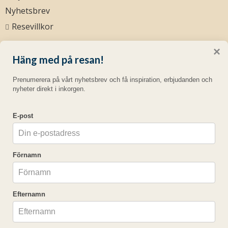
Nyhetsbrev
Resevillkor
eastongolf.dk
×
Häng med på resan!
Sociala medier
Prenumerera på vårt nyhetsbrev och få inspiration, erbjudanden och
nyheter direkt i inkorgen.
E-post
Easton Golf AB
Södra Förstadsgatan 23
211 43
Malmö
Förnamn
Telefon
040 - 94 75 00
©
info@eastongolf.se
2026
Efternamn
Cookies