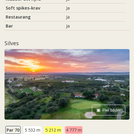
Soft spikes-krav
Ja
Restaurang
Ja
Bar
Ja
Silves
Fler bilder
Par 70
5 532 m
5 212 m
4 777 m