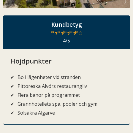
Kundbetyg
★
★
★
★
☆
4/5
Höjdpunkter
Bo i lägenheter vid stranden
Pittoreska Alvórs restaurangliv
Flera banor på programmet
Grannhotellets spa, pooler och gym
Solsäkra Algarve