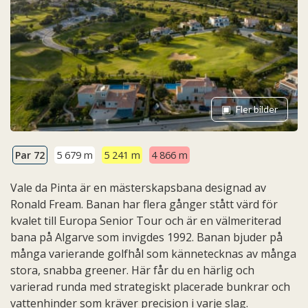
Fler bilder
Par 72
5 679 m
5 241 m
4 866 m
Vale da Pinta är en mästerskapsbana designad av
Ronald Fream. Banan har flera gånger stått värd för
kvalet till Europa Senior Tour och är en välmeriterad
bana på Algarve som invigdes 1992. Banan bjuder på
många varierande golfhål som kännetecknas av många
stora, snabba greener. Här får du en härlig och
varierad runda med strategiskt placerade bunkrar och
vattenhinder som kräver precision i varje slag.