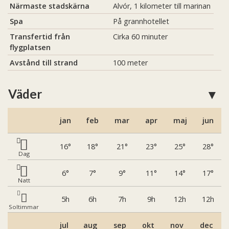
Närmaste stadskärna
Alvór, 1 kilometer till marinan
Spa
På grannhotellet
Transfertid från
Cirka 60 minuter
flygplatsen
Avstånd till strand
100 meter
Väder
jan
feb
mar
apr
maj
jun
16
18
21
23
25
28
Dag
6
7
9
11
14
17
Natt
5
6
7
9
12
12
Soltimmar
jul
aug
sep
okt
nov
dec