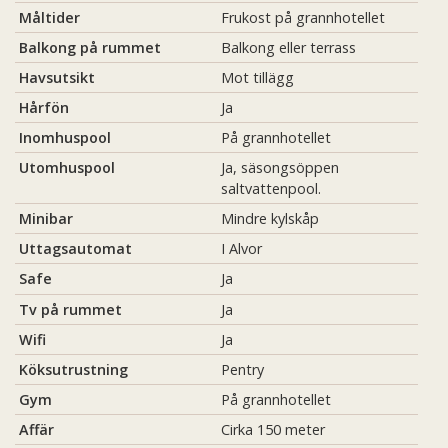
Måltider
Frukost på grannhotellet
Balkong på rummet
Balkong eller terrass
Havsutsikt
Mot tillägg
Hårfön
Ja
Inomhuspool
På grannhotellet
Utomhuspool
Ja, säsongsöppen
saltvattenpool.
Minibar
Mindre kylskåp
Uttagsautomat
I Alvor
Safe
Ja
Tv på rummet
Ja
Wifi
Ja
Köksutrustning
Pentry
Gym
På grannhotellet
Affär
Cirka 150 meter