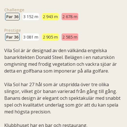
Challenge
Par 36
3 152 m
2 943 m
2 678 m
Prestige
Par 36
3 081 m
2 905 m
2 585 m
Vila Sol är är designad av den välkända engelska
banarkitekten Donald Steel. Belägen i en naturskön
omgivning med frodig vegetation och vackra sjöar är
detta en golfbana som imponerar på alla golfare.
Vila Sol har 27 hål som är utspridda över tre olika
slingor, vilket gör banan varierad från gång till gång.
Banans design är elegant och spektakulär med snabbt
spel och kvalitativt underlag som gör att du kan spela
med högsta precision.
Klubbhuset har en bar och restaurang.