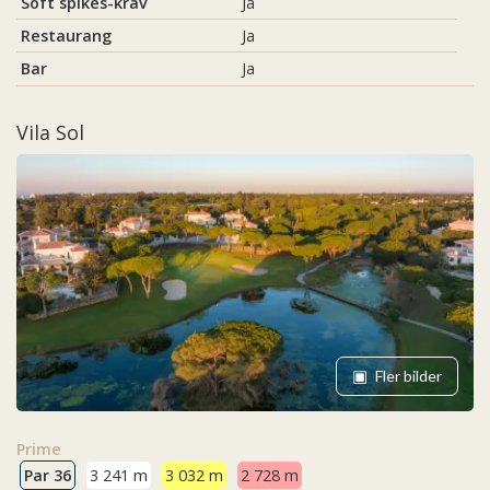
Soft spikes-krav
Ja
Restaurang
Ja
Bar
Ja
Vila Sol
Fler bilder
Prime
Par 36
3 241 m
3 032 m
2 728 m