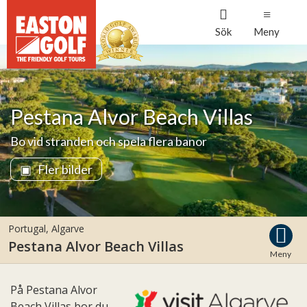
Sök
Meny
Pestana Alvor Beach Villas
Bo vid stranden och spela flera banor
Fler bilder
Portugal
,
Algarve
Pestana Alvor Beach Villas
Meny
På Pestana Alvor
Beach Villas bor du