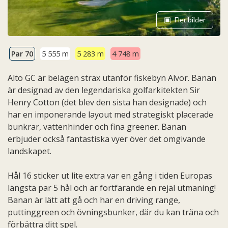
Fler bilder
Par 70
5 555 m
5 283 m
4 748 m
Alto GC är belägen strax utanför fiskebyn Alvor. Banan
är designad av den legendariska golfarkitekten Sir
Henry Cotton (det blev den sista han designade) och
har en imponerande layout med strategiskt placerade
bunkrar, vattenhinder och fina greener. Banan
erbjuder också fantastiska vyer över det omgivande
landskapet.
Hål 16 sticker ut lite extra var en gång i tiden Europas
längsta par 5 hål och är fortfarande en rejäl utmaning!
Banan är lätt att gå och har en driving range,
puttinggreen och övningsbunker, där du kan träna och
förbättra ditt spel.