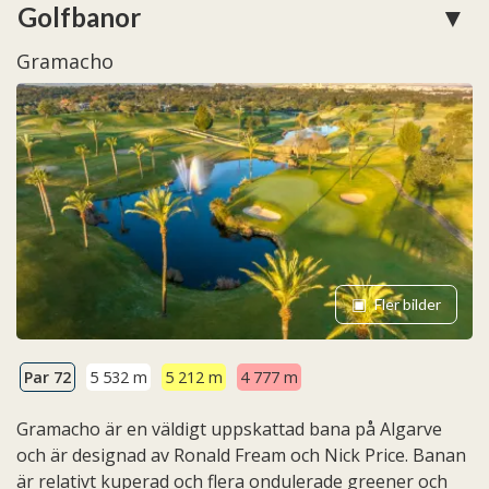
Golfbanor
Gramacho
Fler bilder
Par 72
5 532 m
5 212 m
4 777 m
Gramacho är en väldigt uppskattad bana på Algarve
och är designad av Ronald Fream och Nick Price. Banan
är relativt kuperad och flera ondulerade greener och