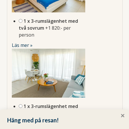
1 x 3-rumslägenhet med
två sovrum
+1 820:- per
person
Läs mer »
1 x 3-rumslägenhet med
marina/pool-utsikt
+3 024:-
×
Häng med på resan!
per person