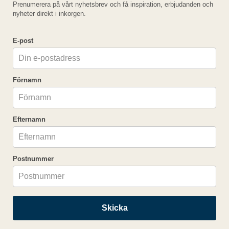
Läs mer »
Prenumerera på vårt nyhetsbrev och få inspiration, erbjudanden och
Visa fler kombinationer av rum »
nyheter direkt i inkorgen.
Kampanjkod:
E-post
Förnamn
Efternamn
Viktig information
OBS! Ange hyrbilsföraren som Resenär 1 i steg 3.
Postnummer
Ändring medför kostnad.
Skicka