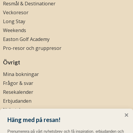
Resmål & Destinationer
Veckoresor
Long Stay
Weekends
Easton Golf Academy
Pro-resor och gruppresor
Övrigt
Mina bokningar
Frågor & svar
Resekalender
Erbjudanden
Nyhetsbrev
×
Resevillkor
Häng med på resan!
eastongolf.dk
Prenumerera på vårt nyhetsbrev och få inspiration, erbjudanden och