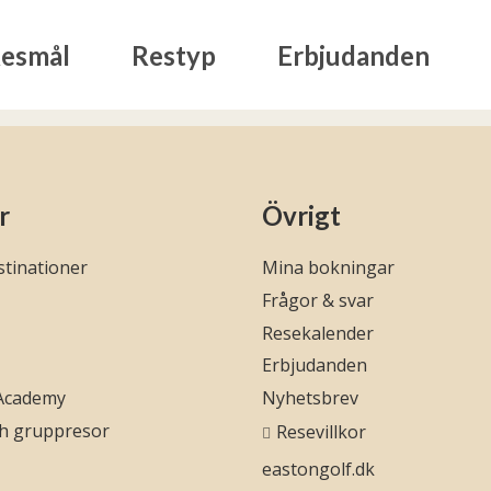
esmål
Restyp
Erbjudanden
r
Övrigt
tinationer
Mina bokningar
Frågor & svar
Resekalender
Erbjudanden
 Academy
Nyhetsbrev
ch gruppresor
Resevillkor
eastongolf.dk