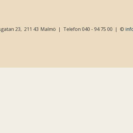
sgatan 23
211 43
Malmö
Telefon
040 - 94 75 00
©
inf