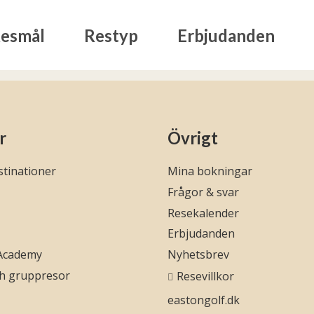
esmål
Restyp
Erbjudanden
r
Övrigt
tinationer
Mina bokningar
Frågor & svar
Resekalender
Erbjudanden
 Academy
Nyhetsbrev
ch gruppresor
Resevillkor
eastongolf.dk