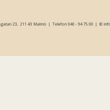
sgatan 23
211 43
Malmö
Telefon
040 - 94 75 00
©
inf