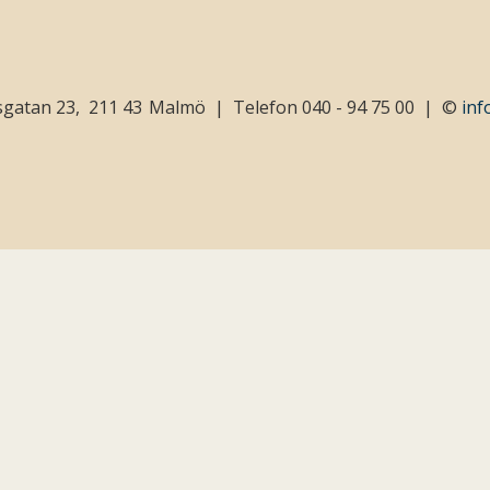
sgatan 23
211 43
Malmö
Telefon
040 - 94 75 00
©
inf