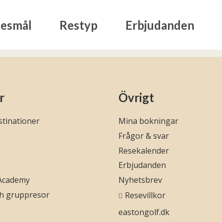
esmål
Restyp
Erbjudanden
r
Övrigt
tinationer
Mina bokningar
Frågor & svar
Resekalender
Erbjudanden
 Academy
Nyhetsbrev
ch gruppresor
Resevillkor
eastongolf.dk