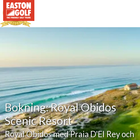
Bokning: Royal Obidos
Scenic Resort
Royal Òbidos med Praia D'El Rey och