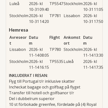
Luleå
2026-
kl
TP5547
Stockholm
2026-
kl
10-31
09:40
10-31
11:05
Stockholm
2026-
kl
TP781
Lissabon
2026-
kl
10-31
14:20
10-31
17:50
Hemresa
Avreseor
Datu
Flight
Ankomst
Datu
t
m
ort
m
Lissabon
2026-
kl
TP780
Stockholm
2026-
kl
11-14
08:05
11-14
13:30
Stockholm
2026-
kl
TP5535
Luleå
2026-
kl
11-14
16:15
11-14
17:35
INKLUDERAT I RESAN:
Flyg till Portugal t/r inklusive skatter
Incheckat bagage och golfbag på flyget
Transfer till hotell och golfbanor t/r
Del i dubbelrum superior
10 st förbokade greenfee, fördelade på (4) Royal