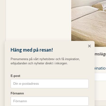
×
Häng med på resan!
1 x 2-rumslä
Prenumerera på vårt nyhetsbrev och få inspiration,
Läs mer »
erbjudanden och nyheter direkt i inkorgen.
Visa fler kombinati
Kampanjkod:
E-post
Förnamn