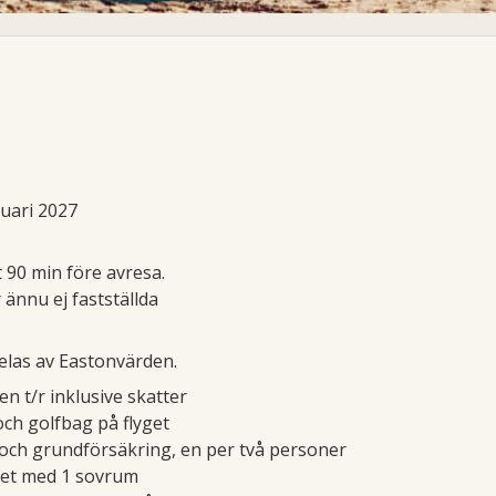
ruari 2027
 90 min före avresa.
r ännu ej fastställda
elas av Eastonvärden.
ien t/r inklusive skatter
ch golfbag på flyget
l och grundförsäkring, en per två personer
het med 1 sovrum