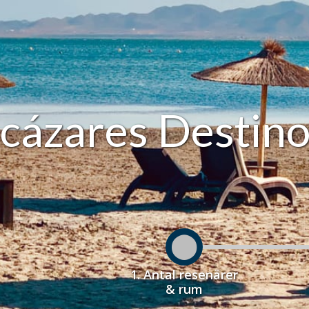
lcázares Destin
1. Antal resenärer
& rum