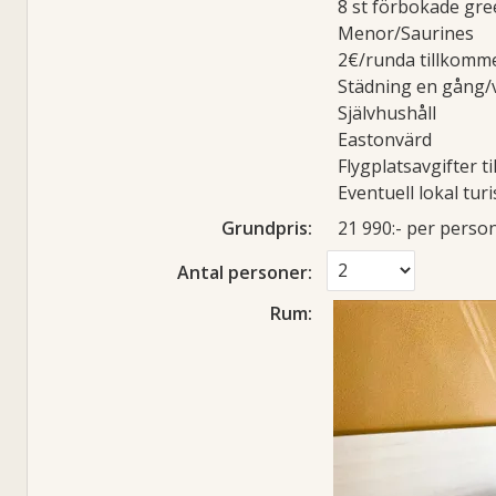
8 st förbokade gre
Menor/Saurines
2€/runda tillkomme
Städning en gång/
Självhushåll
Eastonvärd
Flygplatsavgifter 
Eventuell lokal tur
Grundpris:
21 990:-
per perso
Antal personer:
Rum: