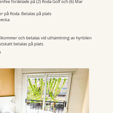
enfee fördelade på (2) Roda Golf och (6) Mar
r på Roda. Betalas på plats
vecka
tillkommer och betalas vid uthämtning av hyrbilen
istskatt betalas på plats
n