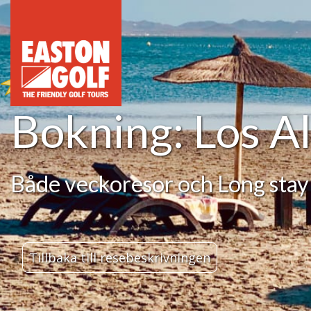
Bokning: Los A
Både veckoresor och Long stay
Tillbaka till resebeskrivningen