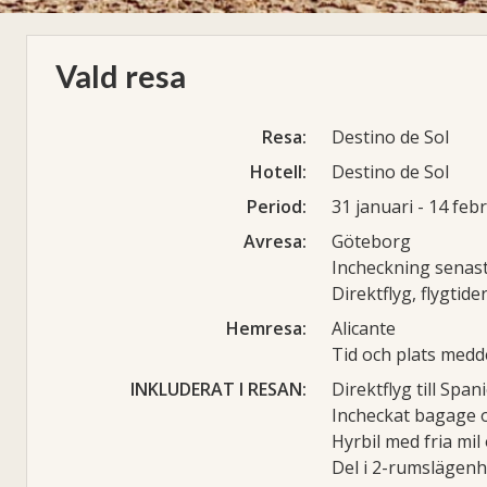
Vald resa
Resa:
Destino de Sol
Hotell:
Destino de Sol
Period:
31 januari - 14 feb
Avresa:
Göteborg
Incheckning senast
Direktflyg, flygtide
Hemresa:
Alicante
Tid och plats medd
INKLUDERAT I RESAN:
Direktflyg till Span
Incheckat bagage o
Hyrbil med fria mi
Del i 2-rumslägen