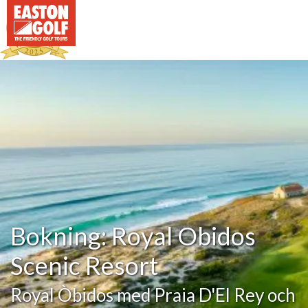
Bokning: Royal Obidos
Scenic Resort
Royal Òbidos med Praia D'El Rey och