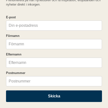
Prenumerera på vårt nyhetsbrev och få inspiration, erbjudanden och
nyheter direkt i inkorgen.
E-post
Fel
Förnamn
Paketet kan inte bokas
Efternamn
Postnummer
Skicka