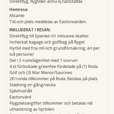
Direktflyg, flygtider ännu ej fastställda
Hemresa:
Alicante
Tid och plats meddelas av Eastonvärden.
INKLUDERAT I RESAN:
Direktflyg till Spanien t/r inklusive skatter
Incheckat bagage och golfbag på flyget
Hyrbil med fria mil och grundförsäkring, en per
två personer
Del i 2-rumslägenhet med 1 sovrum
4 st förbokade greenfee fördelade på (1) Roda
Golf och (3) Mar Menor/Saurines
2€/runda tillkommer på Roda. Betalas på plats
Städning en gång/vecka
Självhushåll
Eastonvärd
Flygplatsavgifter tillkommer och betalas vid
uthämtning av hyrbilen