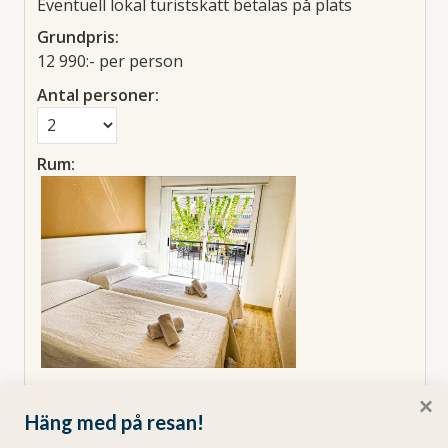
Eventuell lokal turistskatt betalas på plats
Grundpris:
12 990:-
per person
Antal personer:
Rum:
1 x 2-rumslägenhet med 1
×
Häng med på resan!
sovrum
INKLUDERAT I RESAN