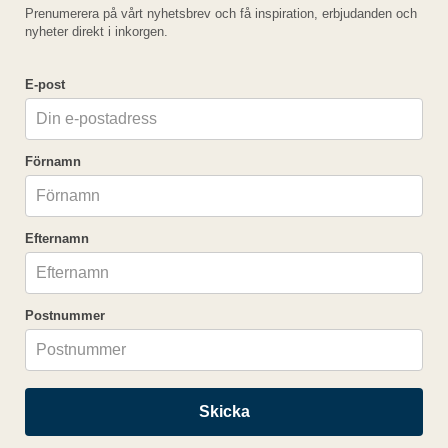
Läs mer »
Prenumerera på vårt nyhetsbrev och få inspiration, erbjudanden och
Visa fler kombinationer av rum »
nyheter direkt i inkorgen.
Kampanjkod:
E-post
Förnamn
Efternamn
Viktig information
OBS! Ange hyrbilsföraren som Resenär 1 i steg 3
Postnummer
Ändring medför kostnad.
Skicka