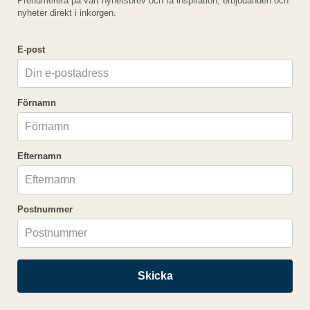
Prenumerera på vårt nyhetsbrev och få inspiration, erbjudanden och
nyheter direkt i inkorgen.
E-post
Fel
Förnamn
Paketet kan inte bokas
Efternamn
Postnummer
Skicka